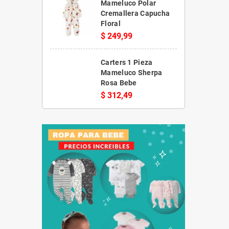
Mameluco Polar
Cremallera Capucha
Floral
$ 249,99
Carters 1 Pieza
Mameluco Sherpa
Rosa Bebe
$ 312,49