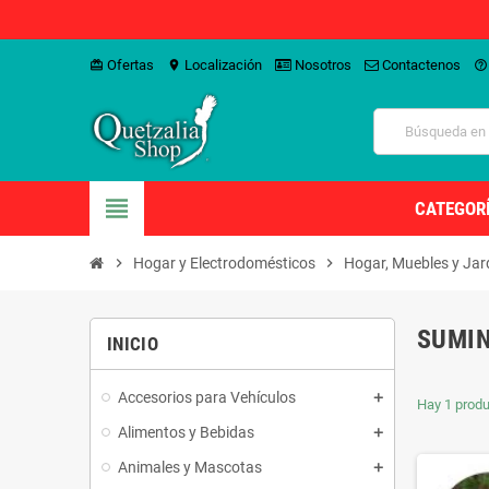
Ofertas
Localización
Nosotros
Contactenos
card_giftcard
location_on
help_outline
view_headline
CATEGOR
chevron_right
Hogar y Electrodomésticos
chevron_right
Hogar, Muebles y Jar
SUMIN
INICIO
Accesorios para Vehículos
Hay 1 produ
Alimentos y Bebidas
Animales y Mascotas