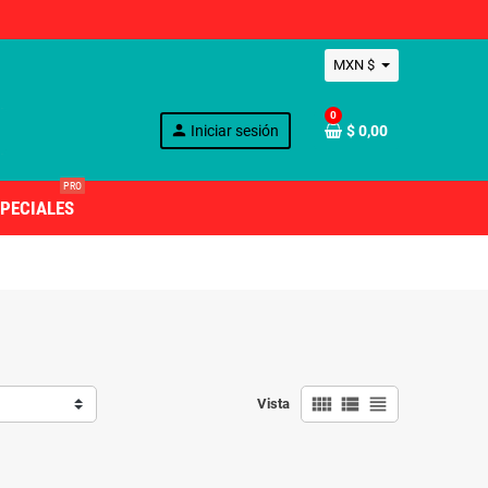
MXN $
0
person
Iniciar sesión
$ 0,00
PRO
PECIALES
view_comfy
view_list
view_headline
Vista