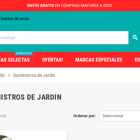
ENVÍO GRATIS
EN COMPRAS MAYORES A $500.
Gastos de envío
search
APROVECHA
ÍAS SELECTAS
OFERTAS!
MARCAS ESPECIALES
ES
dín
chevron_right
Suministros de Jardin
ISTROS DE JARDIN
cto.
Ordenar por:
Seleccionar