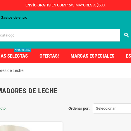
ENVÍO GRATIS
EN COMPRAS MAYORES A $500.
Gastos de envío
search
APROVECHA
ÍAS SELECTAS
OFERTAS!
MARCAS ESPECIALES
ES
res de Leche
ADORES DE LECHE
cto.
Ordenar por:
Seleccionar