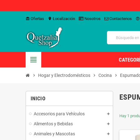
Ofertas
Localización
Nosotros
Contactenos
card_giftcard
location_on
help_outline
view_headline
CATEGOR
chevron_right
Hogar y Electrodomésticos
chevron_right
Cocina
chevron_right
Espumado
ESPUM
INICIO
Accesorios para Vehículos
Hay 1 produ
Alimentos y Bebidas
Animales y Mascotas