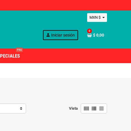
MXN $
0
person
Iniciar sesión
$ 0,00
PRO
PECIALES
view_comfy
view_list
view_headline
Vista