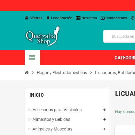
Ofertas
Localización
Nosotros
Contactenos
card_giftcard
location_on
help_outline
view_headline
CATEGOR
chevron_right
Hogar y Electrodomésticos
chevron_right
Licuadoras, Batidora
LICU
INICIO
Accesorios para Vehículos
Hay 4 produ
Alimentos y Bebidas
Animales y Mascotas