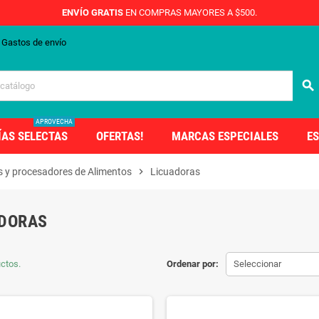
ENVÍO GRATIS
EN COMPRAS MAYORES A $500.
Gastos de envío
search
APROVECHA
ÍAS SELECTAS
OFERTAS!
MARCAS ESPECIALES
ES
s y procesadores de Alimentos
chevron_right
Licuadoras
ADORAS
ctos.
Ordenar por:
Seleccionar