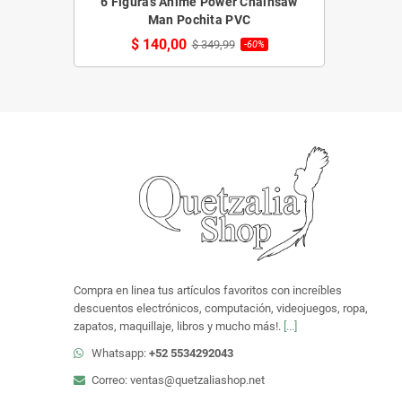
6 Figuras Anime Power Chainsaw
Man Pochita PVC
$ 140,00
$ 349,99
-60%
Compra en linea tus artículos favoritos con increíbles
descuentos electrónicos, computación, videojuegos, ropa,
zapatos, maquillaje, libros y mucho más!.
[...]
Whatsapp:
+52 5534292043
Correo: ventas@quetzaliashop.net