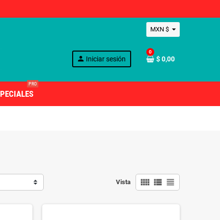
MXN $
0
person
Iniciar sesión
$ 0,00
PRO
PECIALES
view_comfy
view_list
view_headline
Vista