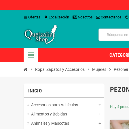
Ofertas
Localización
Nosotros
Contactenos
card_giftcard
location_on
help_outline
view_headline
CATEGOR
chevron_right
Ropa, Zapatos y Accesorios
chevron_right
Mujeres
chevron_right
Pezoner
PEZO
INICIO
Accesorios para Vehículos
Hay 4 produ
Alimentos y Bebidas
Animales y Mascotas