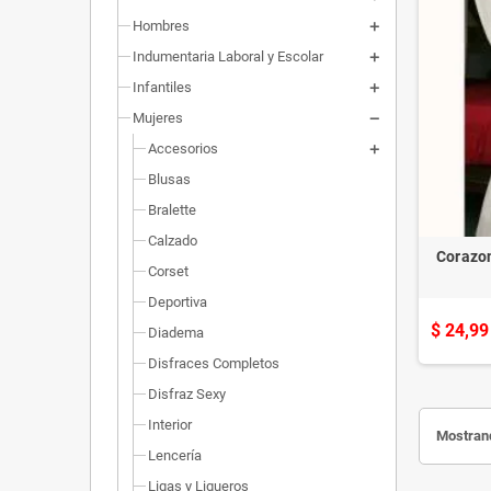
Hombres
Indumentaria Laboral y Escolar
Infantiles
Mujeres
Accesorios
Blusas
Bralette
Calzado
Corazo
Corset
Deportiva
$ 24,99
Diadema
Disfraces Completos
Disfraz Sexy
Interior
Mostrand
Lencería
Ligas y Ligueros