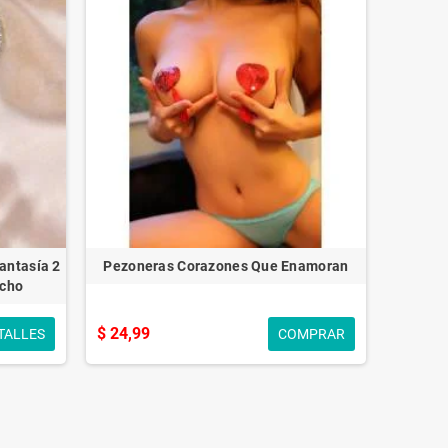
antasía 2
Pezoneras Corazones Que Enamoran
echo
$ 24,99
TALLES
COMPRAR