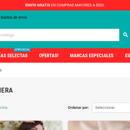
ENVÍO GRATIS
EN COMPRAS MAYORES A $500.
Gastos de envío
search
APROVECHA
ÍAS SELECTAS
OFERTAS!
MARCAS ESPECIALES
ES
a
NERA
ctos.
Ordenar por:
Seleccionar