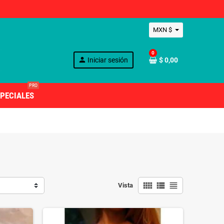
MXN $
0
person
Iniciar sesión
$ 0,00
PRO
PECIALES
view_comfy
view_list
view_headline
Vista