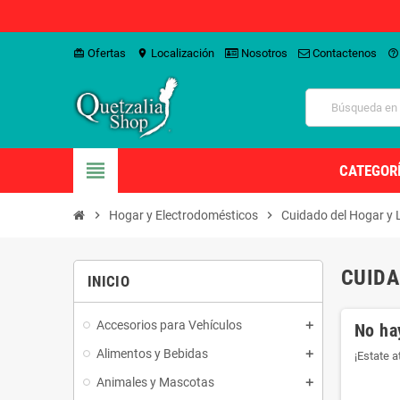
Ofertas
Localización
Nosotros
Contactenos
card_giftcard
location_on
help_outline
view_headline
CATEGOR
chevron_right
Hogar y Electrodomésticos
chevron_right
Cuidado del Hogar y 
CUIDA
INICIO
Accesorios para Vehículos
No ha
Alimentos y Bebidas
¡Estate 
Animales y Mascotas