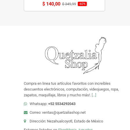
$ 140,00
$ 349,99
-60%
Compra en linea tus artículos favoritos con increíbles
descuentos electrónicos, computación, videojuegos, ropa,
zapatos, maquillaje, libros y mucho más!.
[...]
Whatsapp:
+52 5534292043
Correo: ventas@quetzaliashop.net
Dirección: Nezahualcoyotl, Estado de México
Estamos listados en
ShopMania
Juguetes