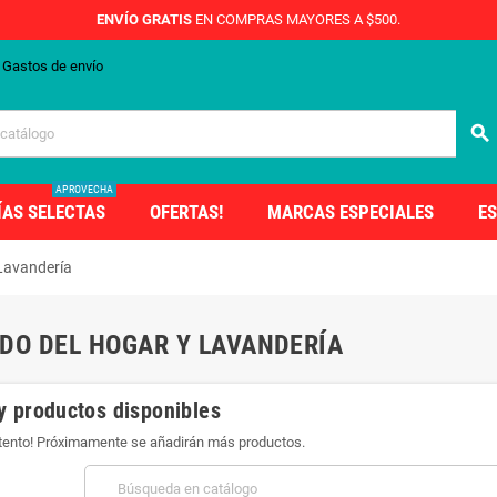
ENVÍO GRATIS
EN COMPRAS MAYORES A $500.
Gastos de envío
search
APROVECHA
ÍAS SELECTAS
OFERTAS!
MARCAS ESPECIALES
ES
Lavandería
DO DEL HOGAR Y LAVANDERÍA
y productos disponibles
atento! Próximamente se añadirán más productos.