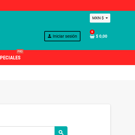
MXN $
0
person
Iniciar sesión
$ 0,00
PRO
PECIALES
search