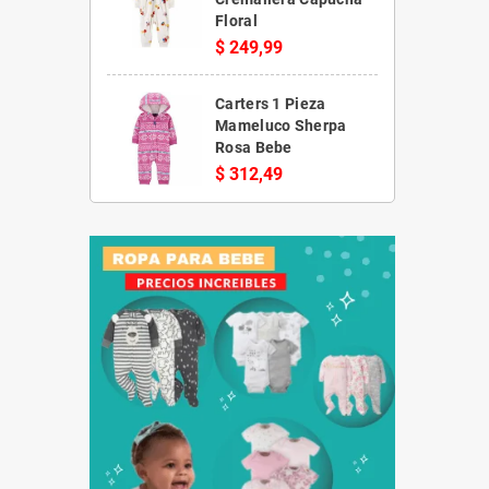
Floral
$ 249,99
Carters 1 Pieza
Mameluco Sherpa
Rosa Bebe
$ 312,49