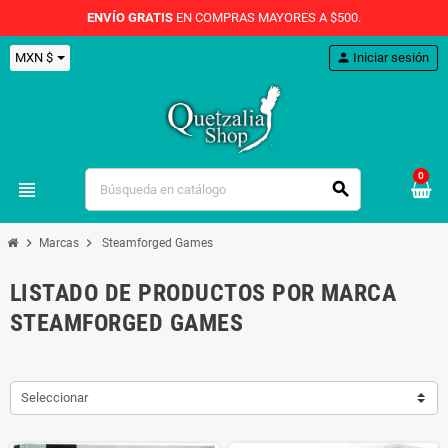
ENVÍO GRATIS
EN COMPRAS MAYORES A $500.
MXN $
person
Iniciar sesión
0
view_headline
search
chevron_right
chevron_right
Marcas
Steamforged Games
LISTADO DE PRODUCTOS POR MARCA
STEAMFORGED GAMES
Seleccionar